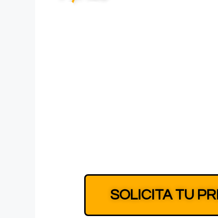
AGENCIA
MARKETIN
EN Pontev
SOLICITA TU P