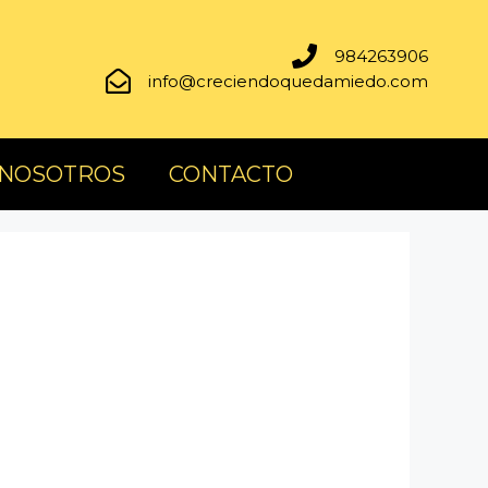
984263906
info@creciendoquedamiedo.com
 NOSOTROS
CONTACTO