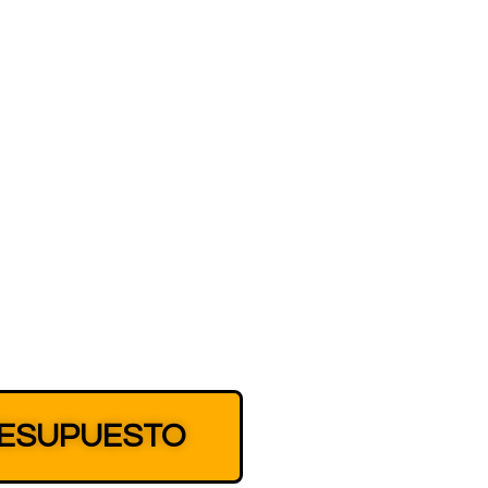
 DE
G DIGITAL
edra
RESUPUESTO